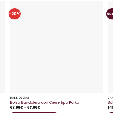
-20%
Nu
a
Añadir a
os
Favoritos
BANDOLERAS
BA
Bolso Bandolera con Cierre tipo Parka
Bo
Rango
63,96
€
-
67,96
€
14
de