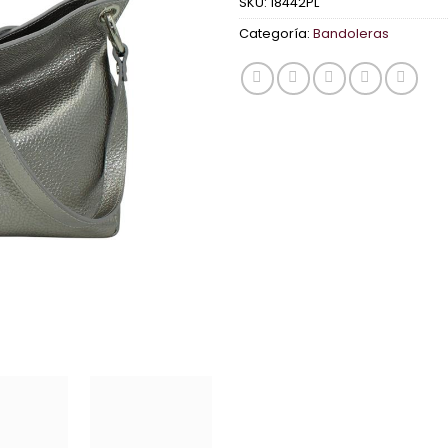
SKU:
18442PL
Categoría:
Bandoleras