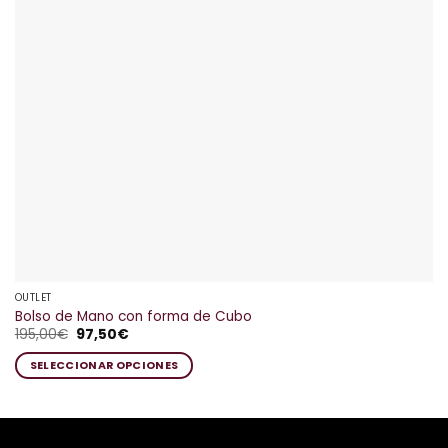
OUTLET
Bolso de Mano con forma de Cubo
El
El
195,00
€
97,50
€
precio
precio
original
actual
SELECCIONAR OPCIONES
era:
es:
195,00€.
97,50€.
Este
producto
tiene