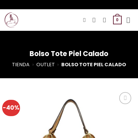
Saltar
al
contenido
0
Bolso Tote Piel Calado
TIENDA
›
OUTLET
›
BOLSO TOTE PIEL CALADO
-40%
Añadir a
Favoritos