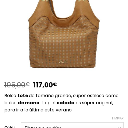
El
El
195,00
117,00
€
€
precio
precio
Bolso
tote
de tamaño grande, súper estiloso como
original
actual
bolso
de mano
. La piel
calada
es súper original,
era:
es:
para ir a la última este verano.
195,00€.
117,00€.
LIMPIAR
Color