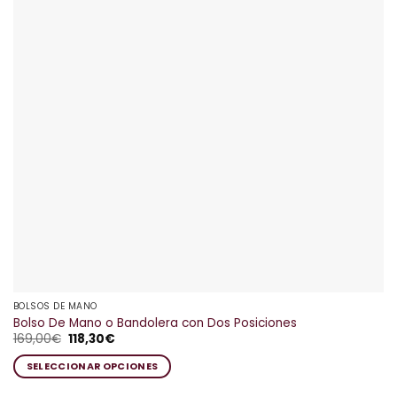
BOLSOS DE MANO
Bolso De Mano o Bandolera con Dos Posiciones
El
El
169,00
€
118,30
€
precio
precio
original
actual
SELECCIONAR OPCIONES
era:
es:
169,00€.
118,30€.
Este