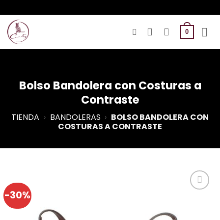
Saltar
al
contenido
0
Bolso Bandolera con Costuras a
Contraste
TIENDA
›
BANDOLERAS
›
BOLSO BANDOLERA CON
COSTURAS A CONTRASTE
-30%
Añadir a
Favoritos