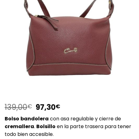
El
El
139,00
97,30
€
€
precio
precio
Bolso
bandolera
con asa regulable y cierre de
original
actual
cremallera
.
Bolsillo
en la parte trasera para tener
era:
es:
todo bien accesible.
139,00€.
97,30€.