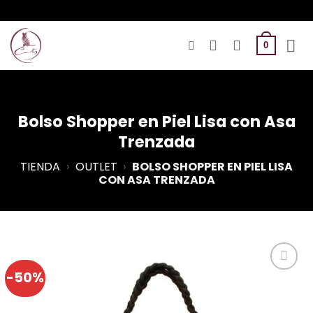
Saltar
al
contenido
0
Bolso Shopper en Piel Lisa con Asa
Trenzada
TIENDA
›
OUTLET
›
BOLSO SHOPPER EN PIEL LISA
CON ASA TRENZADA
-50%
Añadir a
Favoritos