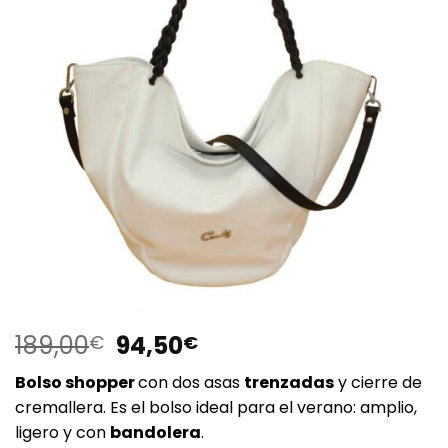
El
El
189,00
94,50
€
€
precio
precio
Bolso shopper
con dos asas
trenzadas
y cierre de
original
actual
cremallera. Es el bolso ideal para el verano: amplio,
era:
es:
ligero y con
bandolera
.
189,00€.
94,50€.